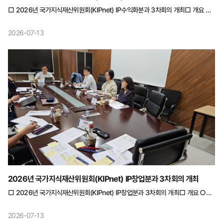
□ 2026년 국가지식재산위원회(KIPnet) IP수익화분과 3차회의 개최□ 개요 ○
일시 : 일시 : 2026.6.22(월) 10:00~13:00 ○ 장소 : 토즈모임센터 강남역
회의실타워점 ○ 참석자 : 총 6명 - 분과위원(4명) : 최진용 분과위원장 등 4명 -
2026-07-13
지재단(1명) : 이왕석 전문관 - 수행기관(1명) : 이연규 책임연구원 □ 주요
논의내용 ○ IP STO의 금융 구조 설계 / 특허 포트폴리오의 순환 유지 방법
의견교환 ○뮤직카우의 STO 시장에서의 주도권 확보 전략안에 대한 설명
2026년 국가지식재산위원회(KIPnet) IP창업분과 3차회의 개최
□ 2026년 국가지식재산위원회(KIPnet) IP창업분과 3차회의 개최□ 개요 ○
일시 : 2026.6.22(월) 10:00~11:30 ○ 장소 : 서울역 AREX 회의실 B1-3 ○
참석자 : 총 7명 - 분과위원(4명) : 이대희 분과위원장 등 4명 - 지재단(2명) :
2026-07-13
이라노 활용정책과장, 손래신 사무관 - 수행기관(1명) : 최용묵 수석연구원 □