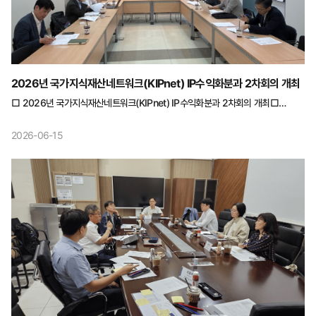
2026년 국가지식재산네트워크(KIPnet) IP수익화분과 2차회의 개최
□ 2026년 국가지식재산네트워크(KIPnet) IP수익화분과 2차회의 개최□
개요 ○ 일시 : 2026.5.22.(금) 16:00~18:00 ○ 장소 : 한국지식재산연구원
3층회의실(서울) ○ 참석자 : 총 7명 - 분과위원(5명): ㈜루스벤처스 최진용
2026-06-15
분과위원장 등 5명 - 지재단(1명): 이왕석 전문관 - 수행기관(1명): 이연규
책임연구원 □ 주요내용 ○ IP수익화분과 연구주제 논의 - STO 발행을 위한
구조적 설계와 금융 인프라 구축 - 포트폴리오 구조를 통한 IP금융 상품 설계와
투자자 보호 정책 - 2차 시장으로서의 STO 역할과 리스크 관리 방안 등