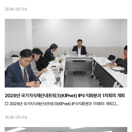
일시 : 2026.4.27.(월) 16:00~17:00 ○ 장소 : 서울역회의실 서울비즈센터
(3호점) 202호 ○ 참석자 : 총 7명 - 분과위원(5명): 특허법인 광장리앤고 이보격
2026-05-04
분과위원장 등 5명 - 지재단(1명): 이라노 활용정책과장 - 수행기관(1명):
한국특허기술진흥원 송영훈 수석연구원 □ 주요내용 ○ IP통상분과 연구주제 논의
2026년 국가지식재산네트워크(KIPnet) IP수익화분과 1차회의 개최
□ 2026년 국가지식재산네트워크(KIPnet) IP수익화분과 1차회의 개최□
개요 ○ 일시 : 2026.4.27.(월) 16:00~17:00 ○ 장소 : 서울역회의실
서울비즈센터(3호점) 201호 ○ 참석자 : 총 7명 - 분과위원(5명): ㈜루스벤처스
2026-05-04
최진용 분과위원장 등 5명 - 지재단(1명): 이왕석 전문관 - 수행기관(1명):
한국특허기술진흥원 이연규 책임연구원 □ 주요내용 ○ IP수익화분과 연구주제
논의