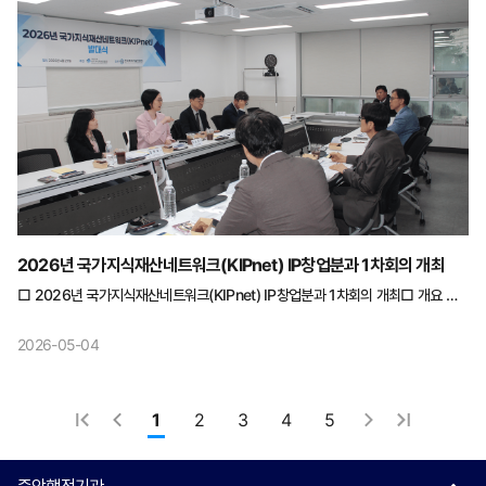
2026년 국가지식재산네트워크(KIPnet) IP창업분과 1차회의 개최
□ 2026년 국가지식재산네트워크(KIPnet) IP창업분과 1차회의 개최□ 개요 ○
일시 : 2026.4.27.(월) 16:00~17:00 ○ 장소 : 서울역회의실 서울비즈센터
(3호점) 203호 ○ 참석자 : 총 8명 - 분과위원(5명): 고려대학교 이대희
2026-05-04
분과위원장 등 5명 - 지재단(2명): 지식재산전략기획단장, 손래신 사무관 -
수행기관(1명): 한국특허기술진흥원 최용묵 수석연구원 □ 주요내용 ○
IP창업분과 연구주제 논의
1
2
3
4
5