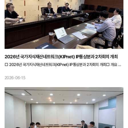
2026년 국가지식재산네트워크(KIPnet) IP통상분과 2차회의 개최
□ 2026년 국가지식재산네트워크(KIPnet) IP통상분과 2차회의 개최□ 개요 ○
일시 : 2026.5.22.(금) 12:30~14:00 ○ 장소 : 한국특허기술진흥원 대회의실
(서울) ○ 참석자 : 총 6명 - 분과위원(5명): 특허법인 광장리앤고 이보격
2026-06-15
분과위원장 등 5명 - 수행기관(1명): 송영훈 수석연구원 □ 주요내용 ○
IP통상분과 연구주제 논의 - 해외 IP분쟁 대응 및 원스톱 지원 체계 구축 방향 -
지식재산권 유형별 쟁점사항 등