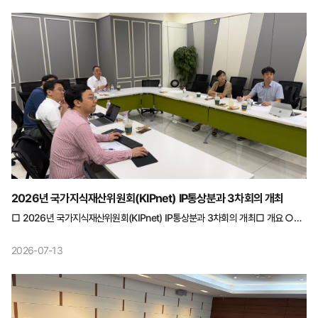
주요 논의내용 ○ 보고서 목차 초안 검토 ○ 향후 일정 논의 및 정책포럼 발제 요청
2026년 국가지식재산위원회(KIPnet) IP통상분과 3차회의 개최
□ 2026년 국가지식재산위원회(KIPnet) IP통상분과 3차회의 개최□ 개요 ○
일시 : 2026.6.19.(금) 10:00~13:00 ○ 장소 : 서울역 지하 1층 2회의실 ○
참석자 : 총 7명 - 분과위원(5명) : 이보격 분과위원장 등 5명 - 지재단(1명) :
2026-07-13
이라노 활용정책과장 - 수행기관(1명) : 송영훈 연구위원 □ 주요 논의내용 ○
보고서 목차 구성(안) 논의 ○ 기업 면담 추진 계획 논의