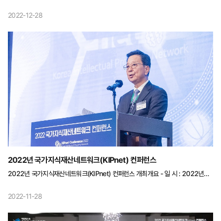
(KIPnet) 컨퍼런스를 개최했습니다.정부부처, 지자체, IP 유관기관의 전문가들이
참석한 가운데'지식재산 기반 지역경제 활성화 방안'을 주제로 지역의 혁신에 대해
2022-12-28
함께 고민하는 시간을 가졌습니다.그 현장을 지금 바로 만나볼까요?!
2022년 국가지식재산네트워크(KIPnet) 컨퍼런스
2022년 국가지식재산네트워크(KIPnet) 컨퍼런스 개최개요 - 일 시 : 2022년
11월 24일(목) 14:00~17:00 - 방 식 : 양재 엘타워 오르체홀 - 주 제 : 지식재산
(IP) 기반 지역경제 활성화 방안 시 간 주요내용 연 사 14:00~14:50 (50') ▪개 회
2022-11-28
사 백만기 국가지식재산위원회 위원장 ▪환 영 사 주영창 과학기술정보통신부
과학기술혁신본부장 ▪축 사 류동현 특허청 차장 ▪기조연설 : 제조 생태계 변화와
지역산업단지 정책 고산 에이팀벤터스 대표 세션 1. 주제발표 14:50~15:50 (60')