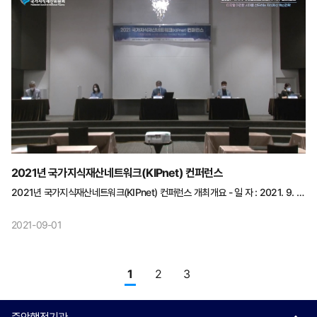
▪(주제1) 지역발전과 산업다각화 ‧송인호 KDI 경제정보센터 소장 ▪(주제2) 지역
혁신성장을 위한 기술거래 시장 구축 방안 ‧박경호 한국산업기술진흥원 단장
▪(주제3) 지역주도 IP 기반 미래신산업 창출전략 ‧최병철 대전과학산업진흥원
본부장 세션 2. 종합토론 16:00~17:00 (60') ▪(지정토론1) 지역 IP 정책간담회
결과 및 시사점 ‧신경호 한국발명진흥회 실장 ▪(지정토론2) 지역주도 IP 통합지원
방안 ‧임소진 한국지식재산연구원 실장 ▪(지정토론3) 자치법규 개선을 통한 지역
IP 역량 강화 ‧이홍기 성균관대학교 선임연구원 ▪(지정토론4) IP 교육 및
인력양성을 위한 정책 방향 ‧류예리 경상국립대학교 교수 ▪(자유토론) 좌장 :
윤종민 충북대학교 교수 ‧(패널) 김상곤 경북테크노파크 정책기획단 단장 ‧최병철
대전과학산업진흥원 본부장 ‧지정토론자 4명
2021년 국가지식재산네트워크(KIPnet) 컨퍼런스
2021년 국가지식재산네트워크(KIPnet) 컨퍼런스 개최개요 - 일 자 : 2021. 9. 1.
(수) 15:00~17:00 - 방 식 : 비대면 온라인 개최 - 주 제 : 디지털 대전환 시대를
선도하는 지식재산 혁신전략 프로그램 시간주요내용 개회15:00 ~ 15:05 5'
2021-09-01
행사소개 및 발표주제 설명(한용재 창출활용과장) 주제발표15:05 ~ 16:25 20'
【주제1】 지식재산 창출과 활용의 연계성 강화방안손승우 한국지식재산연구원 원장
10' 【주제2】 컴퓨터 소프트웨어 분쟁에 있어서 지식재산 전문가 활용 방안김병남
단국대학교 교수 10' 【주제3】 융복합 지식재산 전문인력 양성을 위한 기반구축
1
2
3
방안임소진 한국지식재산연구원 부연구위원 20' 【주제4】 블록체인 기술의
IP산업에서의 활용 방안김원오 인하대학교 교수 20' 【주제5】 메타버스 환경에서의
창작 및 IP이용 활성화 방안박경신 이화여자대학교 교수 종합토의16:25 ~ 16:55