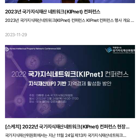
2023년 국가지식재산 네트워크(KIPnet) 컨퍼런스
2023년 국가지식재산네트워크(KIPnet) 컨퍼런스 KIPnet 컨퍼런스 행사 개요 -
일 시 : 2023년 11월 22일(수) - 장 소 : 웨스틴 조선 서울 2F, 오키드룸 - 주 제 :
지식재산(IP) 비즈니스 활성화를 위한 핵심 생태계 조성 방안 시 간 주요내용 비 고
2023-11-29
10:45~11:00(15') ▪참석자 등록 및 VIP 환담 웨스틴 조선 서울 2층 블라썸 개회
및 환영사 11:00~11:15(15') ▪개회사 백만기 국가지식재산위원회 위원장 ▪환영사
이상민 국회의원 기조연설 11:15~12:00(45') ▪Saving Korea를 위한 지식재산
(IP) 창조의 중요성 및핵심 생태계 조성 방안 김세직 교수(서울대학교 경제학부)
기념 사진 촬영 12:00~13:30(90') ▪오찬 및 네트워킹 세션별 주제 발표 및
자유토론 13:30~14:00(30') - (세션1) 대학 및 출연(연) IP기술사업화 활성화
방안 오동훈 MD(산업통상자원 R&D 전략기획단) 14:00~14:30(30') -(세션2)
민간주도 IP투자 시장 구축을 위한 자산 증권화 방안 조대명 교수(한양대학교
기술경영전문대학원) 14:30~15:00(30') -(세션3) 융복합-IP 산업 현황 및
활성화를 위한 정책적 지원 방안 박경신 겸임교수(이화여자대학교 법학전문대학원)
15:00~15:30(30') -(세션4) 지역 지식재산조례 표준지침서 마련 이홍기
선임연구원(성균관대 법학연구원)
[스케치] 2022년 국가지식재산네트워크(KIPnet) 컨퍼런스 현장
영상스케치
국가지식재산위원회에서는 지난 11월 24일 제13차 국가지식재산네트워크