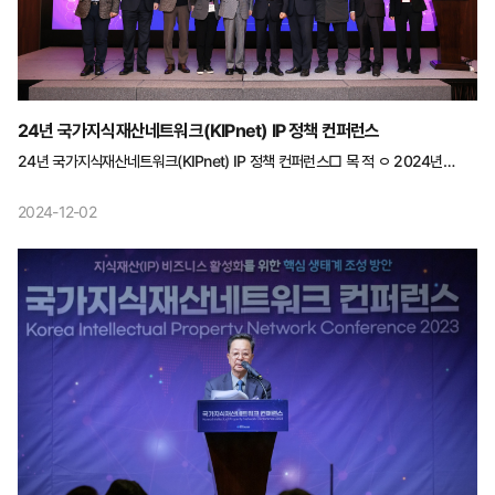
24년 국가지식재산네트워크(KIPnet) IP 정책 컨퍼런스
24년 국가지식재산네트워크(KIPnet) IP 정책 컨퍼런스□ 목 적 ㅇ 2024년
지식재산(IP) 정책이슈 발굴·연구를 통해 도출된 연구성과 공유 ㅇ 지식재산 분야
전문가와 관련 종사자간의 교류 증진 등 민·관 정책 소통의 장 마련□ 세부 내용 ㅇ
2024-12-02
(주 제) “글로벌 기술패권시대 지식재산 전략” ㅇ (일시/장소) 2024.11.25.(월)
10:30~16:00 /서울 웨스틴조선, 오키드룸(2F) ㅇ (참석대상)
국가지식재산위원회, 관계부처, IP 유관기관 관계자 등 약100여명 ㅇ (주요내용)
기조연설, 분과별 연구결 발표