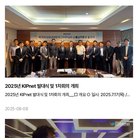
2025년 KIPnet 발대식 및 1차회의 개최
2025년 KIPnet 발대식 및 1차회의 개최___□ 개요 ○ 일시: 2025.7.17(목) /
14:00~16:30 ○ 장소: 한국특허기술진흥원 9층 대회의실(서울
동교동) ○ 참석자: 총 21명 - 분과 참여위원(15명) : 한국외대 최철 총괄위원장 등
2025-08-08
15명 - 지재단(4명) : 지식재산전략기획단장, 활용정책과장 등 4명 - 수행기관 :
한국특허기술진흥원 담당자 등 2명□ 주요내용 - 2025년 국가지식재산네트워크
(KIPnet) 소통협력분과 운영 방향 및 세부 연구주제 논의(소위원회 별)