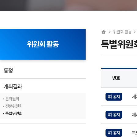
위원회 활동
특별위원
위원회 활동
동정
번호
개최결과
세
공지
본위원회
전문위원회
특별위원회
제
공지
특
공지